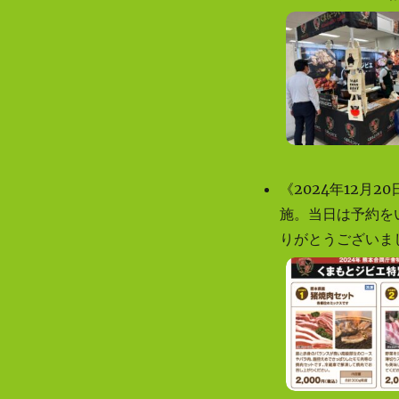
くまもとジビエ料理フェア2020がいいよ
いよスタートします！
くまもとジビエ料理フェア2019秋がいい
よいよスタートします！
くまもとジビエコンソーシアムの「ジビ
エ処理加工施設」新設業務の入札希望者
の募集を開始しました。（終了しまし
た）
《2024年12月
くまもとジビエコンソーシアム機器整備
施。当日は予約を
に係る入札の参加者募集は終了しました
りがとうございま
福岡で「くまもとジビエ料フェアｉｎ福
岡」が開催中！
トレーサビリティシステム開発業務（企
画コンペ）募集は終了しました
くまもとジビエ料理フェア２０１８
「秋」が、いよいよ明日から開催されま
す！