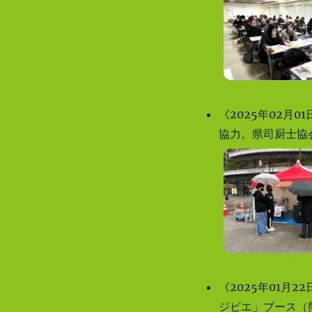
「くまもとジビエ料理フェア」（2024年2
月3日（土）～3月3日（日））開催決定！
只今、フェアに参加いただける飲食店や
宿泊施設等を募集中！詳しくはコチラ
くまもとジビエ料理フェア2022は２月４
日（土）〜３月３日（金）で終了しまし
《2025年02月
た。
協力。県司厨士協
くまもとジビエ料理フェア2022は２月４
日（土）〜３月３日（金）で開催しま
す。
くまもとジビエ料理フェア2021は１２月
５日（日）で終了しました。次回をご期
待く ださい！
くまもとジビエ料理フェア2021開催中で
す！
くまもとジビエ料理フェア2020は終了し
《2025年01月
ました。次回をご期待下さい。
ジビエ」ブース（