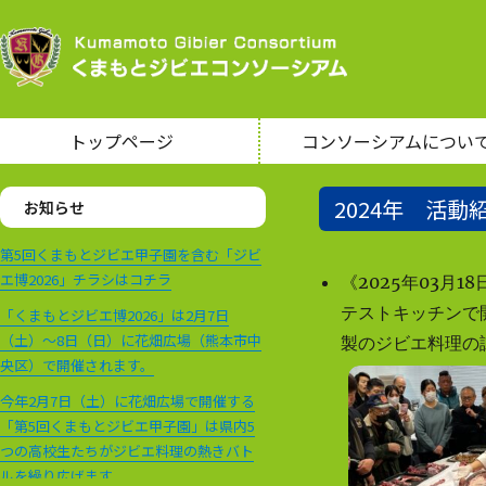
トップページ
コンソーシアムについ
2024年 活動
お知らせ
第5回くまもとジビエ甲子園を含む「ジビ
エ博2026」チラシはコチラ
《2025年03月
テストキッチンで
「くまもとジビエ博2026」は2月7日
（土）～8日（日）に花畑広場（熊本市中
製のジビエ料理の
央区）で開催されます。
今年2月7日（土）に花畑広場で開催する
「第5回くまもとジビエ甲子園」は県内5
つの高校生たちがジビエ料理の熱きバト
ルを繰り広げます。