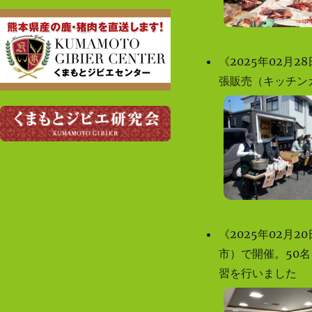
来年2月～開催するジビエ料理フェア2026
への参加店舗が61店舗になりました！過
去最大の店舗数で開催します！ご期待く
《2025年02
ださい！
張販売（キッチン
来年2月～開催するジビエ料理フェア2026
への参加店舗が55店舗を超える見込みに
なりました。
くまもとジビエ料理フェア2025は2月28日
（金）で終了しました。次回の開催をお
楽しみに！
いよいよ「くまもとジビエ料理フェア
2025」が2月1日（土）から28日（金）ま
で県下５５の飲食店、宿泊施設、物産館
《2025年02月
などで開催されます。
市）で開催。50
くまもとジビエ料理フェア2024は3月3日
習を行いました
（日）で終了しました。次回の開催をお
楽しみに！