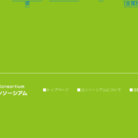
領
(金属
■トップページ
■コンソーシアムについて
■活