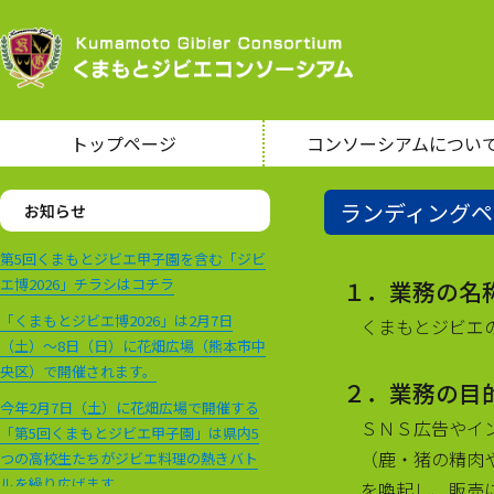
トップページ
コンソーシアムについ
ランディングペ
お知らせ
第5回くまもとジビエ甲子園を含む「ジビ
エ博2026」チラシはコチラ
１．業務の名
「くまもとジビエ博2026」は2月7日
くまもとジビエ
（土）～8日（日）に花畑広場（熊本市中
央区）で開催されます。
２．業務の目
今年2月7日（土）に花畑広場で開催する
ＳＮＳ広告やイ
「第5回くまもとジビエ甲子園」は県内5
（鹿・猪の精肉
つの高校生たちがジビエ料理の熱きバト
ルを繰り広げます。
を喚起し、販売