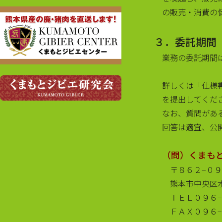
の販売・消費の
来年2月～開催するジビエ料理フェア2026
への参加店舗が61店舗になりました！過
去最大の店舗数で開催します！ご期待く
３．委託期間
ださい！
業務の委託期間
来年2月～開催するジビエ料理フェア2026
への参加店舗が55店舗を超える見込みに
詳しくは「仕様
なりました。
を提出してくだ
くまもとジビエ料理フェア2025は2月28日
なお、質問があ
（金）で終了しました。次回の開催をお
楽しみに！
回答は適宜、公
いよいよ「くまもとジビエ料理フェア
2025」が2月1日（土）から28日（金）ま
（問）くまも
で県下５５の飲食店、宿泊施設、物産館
〒８６２−０
などで開催されます。
熊本市中央区
くまもとジビエ料理フェア2024は3月3日
ＴＥＬ０９６
（日）で終了しました。次回の開催をお
ＦＡＸ０９６
楽しみに！