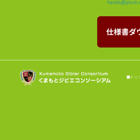
hands@plum.o
「くまもとジビエ料理フェア」（2024年2
月3日（土）～3月3日（日））開催決定！
只今、フェアに参加いただける飲食店や
宿泊施設等を募集中！詳しくはコチラ
仕様書ダ
くまもとジビエ料理フェア2022は２月４
日（土）〜３月３日（金）で終了しまし
た。
くまもとジビエ料理フェア2022は２月４
日（土）〜３月３日（金）で開催しま
す。
■トップヘ
くまもとジビエ料理フェア2021は１２月
５日（日）で終了しました。次回をご期
待く ださい！
くまもとジビエ料理フェア2021開催中で
す！
くまもとジビエ料理フェア2020は終了し
ました。次回をご期待下さい。